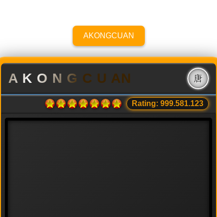
AKONGCUAN
A K O N G C U AN
唐
Rating: 999.581.123